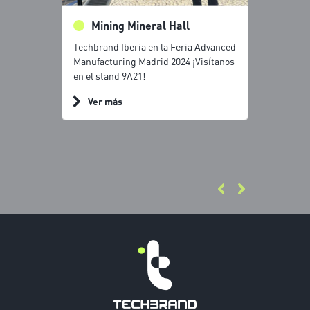
brand
Mining Mineral Hall
Entr
Techbrand Iberia en la Feria Advanced
Techbrand
Manufacturing Madrid 2024 ¡Visítanos
Manufactu
a Advanced
en el stand 9A21!
en el stan
¡Visítanos
Ver más
Ver m